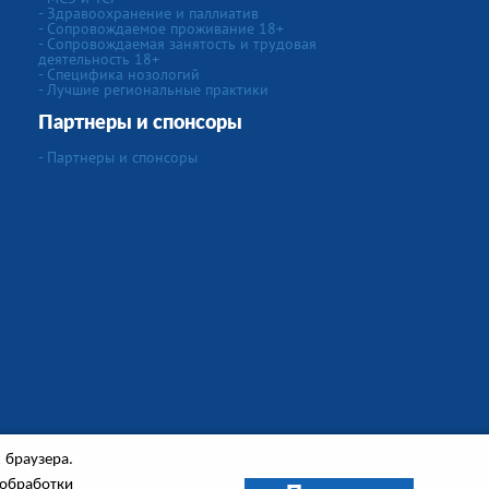
- Здравоохранение и паллиатив
- Сопровождаемое проживание 18+
- Сопровождаемая занятость и трудовая
деятельность 18+
- Специфика нозологий
- Лучшие региональные практики
Партнеры и спонсоры
- Партнеры и спонсоры
 браузера.
Создание сайта
"IVEX"
Сайт работает на
CMS Smart Engine v.4
 обработки