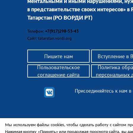
ментальными и иными нарушениями, н
в представительстве своих интересов» в
Татарстан
(РО ВОРДИ РТ)
Телефон:
+7(917)298-53-43
Сайт: tatarstan.vordi.org
Пишите нам
Вступление в
Пользовательское
Политика обр
соглашение сайта
персональных 
Присоединяйтесь к нам в
© 2018 РО ВОРДИ РТ — помощь родителям детей-инв
Мы используем файлы cookies, чтобы сделать работу с сайтом пр
законным представителям инвалидов 18+, нуждающих
Законодательство, поддержка, консультации, обществ
Нажимая кнопку «Принять» или продолжая просмотр сайта, вы да