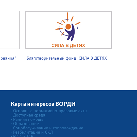
зования"
Благотворительный фонд ­­­ СИЛА В ДЕТЯХ
Карта интересов ВОРДИ
- Основные нормативно-правовые акты
- Доступная среда
- Ранняя помощь
- Образование
- Соцобслуживание и сопровождение
- Реабилитация и СКЛ
- МСЭ и ТСР