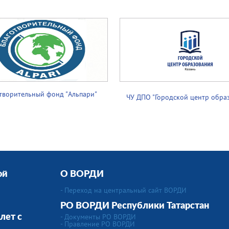
творительный фонд "Альпари"
ЧУ ДПО "Городской центр обра
ой
О ВОРДИ
- Переход на центральный сайт ВОРДИ
РО ВОРДИ Республики Татарстан
- Документы РО ВОРДИ
лет с
- Правление РО ВОРДИ