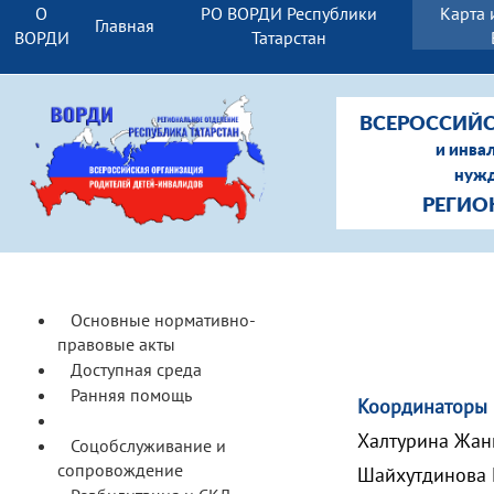
О
РО ВОРДИ Республики
Карта 
Главная
ВОРДИ
Татарстан
ВСЕРОССИЙС
и инва
нужд
РЕГИО
Основные нормативно-
правовые акты
Доступная среда
Ранняя помощь
Координаторы 
Образование
Халтурина Жан
Соцобслуживание и
сопровождение
Шайхутдинова