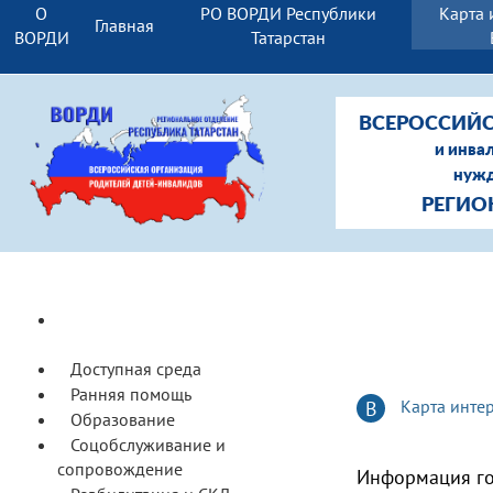
О
РО ВОРДИ Республики
Карта 
Главная
ВОРДИ
Татарстан
ВСЕРОССИЙС
и инва
нужд
РЕГИО
Основные нормативно-
правовые акты
Доступная среда
Ранняя помощь
Карта инте
В
Образование
Соцобслуживание и
сопровождение
Информация го