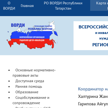
О
РО ВОРДИ Республики
Карта 
Главная
ВОРДИ
Татарстан
ВСЕРОССИЙС
и инва
нужд
РЕГИО
Основные нормативно-
правовые акты
Доступная среда
Ранняя помощь
Координатор н
Образование
Халтурина Жан
Соцобслуживание и
сопровождение
Гарипова Айгул