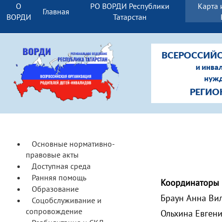
О
РО ВОРДИ Республики
Карта 
Главная
ВОРДИ
Татарстан
ВСЕРОССИЙС
и инва
нужд
РЕГИО
Основные нормативно-
правовые акты
Доступная среда
Ранняя помощь
Координаторы 
Образование
Браун Анна Ви
Соцобслуживание и
сопровождение
Ольхина Евген