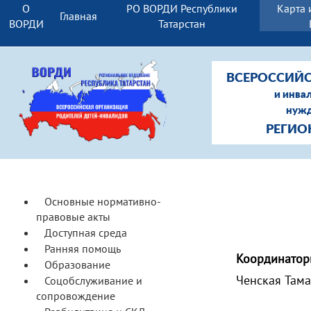
О
РО ВОРДИ Республики
Карта 
Главная
ВОРДИ
Татарстан
ВСЕРОССИЙС
и инва
нужд
РЕГИО
Основные нормативно-
правовые акты
Доступная среда
Ранняя помощь
Координатор
Образование
Ченская Тама
Соцобслуживание и
сопровождение