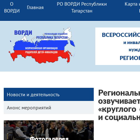
О
РО ВОРДИ Республики
Карта 
Главная
ВОРДИ
Татарстан
ВСЕРОССИЙС
и инва
нужд
РЕГИО
Региона
Новости и деятельность
озвучивае
Анонс мероприятий
«круглого
и социаль
Фотогалерея