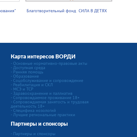
зования"
Благотворительный фонд ­­­ СИЛА В ДЕТЯХ
Карта интересов ВОРДИ
- Основные нормативно-правовые акты
- Доступная среда
- Ранняя помощь
- Образование
- Соцобслуживание и сопровождение
- Реабилитация и СКЛ
- МСЭ и ТСР
- Здравоохранение и паллиатив
- Сопровождаемое проживание 18+
- Сопровождаемая занятость и трудовая
деятельность 18+
- Специфика нозологий
- Лучшие региональные практики
Партнеры и спонсоры
- Партнеры и спонсоры