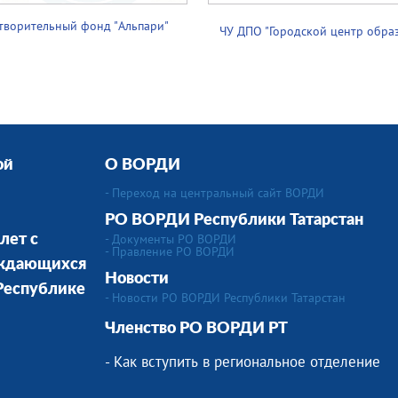
творительный фонд "Альпари"
ЧУ ДПО "Городской центр обра
ой
О ВОРДИ
- Переход на центральный сайт ВОРДИ
РО ВОРДИ Республики Татарстан
- Документы РО ВОРДИ
лет с
- Правление РО ВОРДИ
уждающихся
Новости
 Республике
- Новости РО ВОРДИ Республики Татарстан
Членство РО ВОРДИ РТ
- Как вступить в региональное отделение