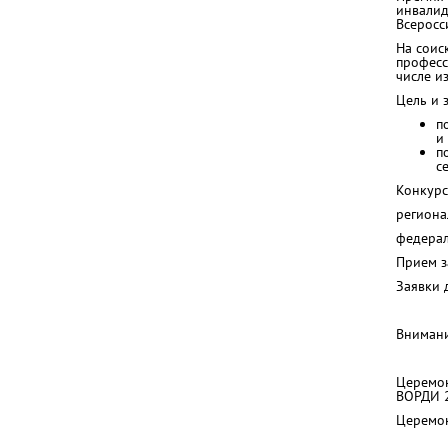
инвалид
Всеросс
На соис
професс
числе и
Цель и 
п
и
п
с
Конкурс
региона
федерал
Прием з
Заявки 
Внимани
Церемон
ВОРДИ 2
Церемон