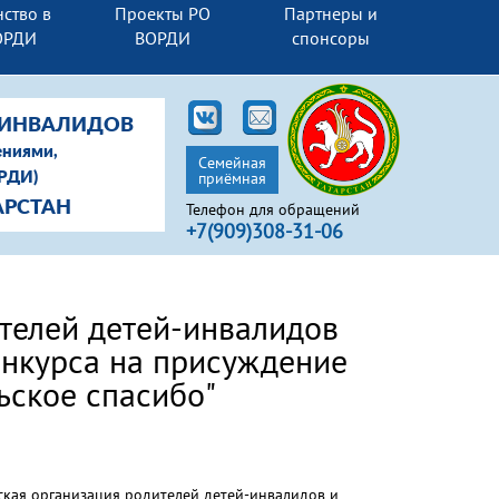
ство в
Проекты РО
Партнеры и
ОРДИ
ВОРДИ
спонсоры
-ИНВАЛИДОВ
ениями,
Семейная
приёмная
ОРДИ)
АРСТАН
Телефон для обращений
+7(909)308-31-06
телей детей-инвалидов
онкурса на присуждение
ское спасибо"
кая организация родителей детей-инвалидов и