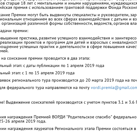
ов старше 18 лет с ментальными и иными нарушениями, нуждающихся 
ийская премия с использованием грантовой поддержки Фонда Росконг
кание Премии могут быть выдвинуты специалисты и руководители, з
иональным отношением во всех сферах взаимодействия с детьми и вз
з организаций различной формы собственности, ведомств, органов вла
задачи премии:
овышение престижа, развитие успешного взаимодействия и заинтересо
 реализации проектов и программ для детей и взрослых с инвалиднос
оощрение успешных практик и деятельности в сфере повышения качест
емей.
 на соискание премии проводится в два этапа:
льный этап: с даты публикации по 1 апреля 2019 года
ьный этап: с 1 по 15 апреля 2019 года
аявок регионального тура производится до 20 марта 2019 года на по
для федерального тура направляются на почту
vordi.premia@gmail.co
е! Выдвижение соискателей производится с учетом пунктов 3.1 и 3.6
ия награждения Премией ВОРДИ "Родительское спасибо" федеральног
5-26 апреля 2019 года.
ии награждения лауреатов Регионального этапа Премии состояться в с