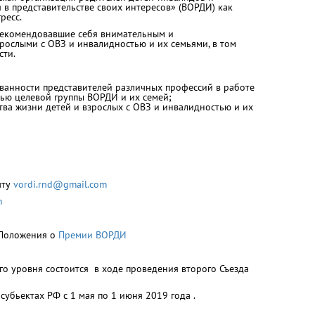
в представительстве своих интересов» (ВОРДИ) как
ресс.
арекомендовавшие себя внимательным и
рослыми с ОВЗ и инвалидностью и их семьями, в том
сти.
ванности представителей различных профессий в работе
тью целевой группы ВОРДИ и их семей;
ва жизни детей и взрослых с ОВЗ и инвалидностью и их
чту
vordi.rnd@gmail.com
m
 Положения о
Премии ВОРДИ
о уровня состоится в ходе проведения второго Съезда
убьектах РФ с 1 мая по 1 июня 2019 года .