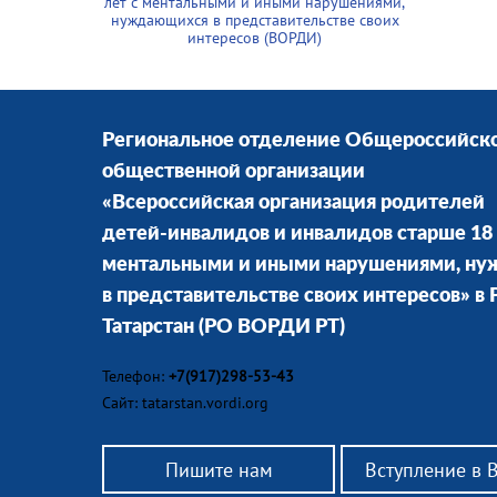
лет с ментальными и иными нарушениями,
нуждающихся в представительстве своих
интересов (ВОРДИ)
Региональное отделение Общероссийск
общественной организации
«Всероссийская организация родителей
детей-инвалидов и инвалидов старше 18 
ментальными и иными нарушениями, н
в представительстве своих интересов» в
Татарстан
(РО ВОРДИ РТ)
Телефон:
+7(917)298-53-43
Сайт: tatarstan.vordi.org
Пишите нам
Вступление в