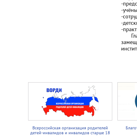
-пред
-учёны
-сотр
-детс
-прак
Главн
замещ
инстит
Всероссийская организация родителей
Благо
детей-инвалидов и инвалидов старше 18