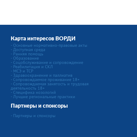
Карта интересов ВОРДИ
- Основные нормативно-правовые акты
- Доступная среда
- Ранняя помощь
- Образование
- Соцобслуживание и сопровождение
- Реабилитация и СКЛ
- МСЭ и ТСР
- Здравоохранение и паллиатив
- Сопровождаемое проживание 18+
- Сопровождаемая занятость и трудовая
деятельность 18+
- Специфика нозологий
- Лучшие региональные практики
Партнеры и спонсоры
- Партнеры и спонсоры