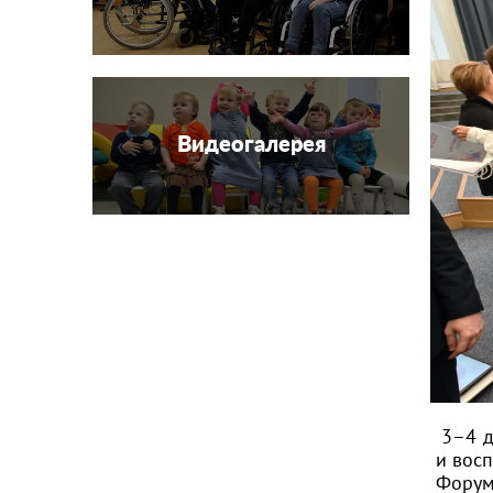
Видеогалерея
3–4 д
и восп
Форум