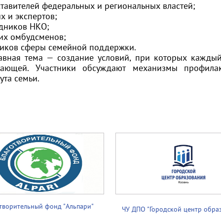
ставителей федеральных и региональных властей;
х и экспертов;
удников НКО;
ких омбудсменов;
тиков сферы семейной поддержки.
ая тема — создание условий, при которых каждый 
ающей. Участники обсуждают механизмы профилак
ута семьи.
творительный фонд "Альпари"
ЧУ ДПО "Городской центр обра